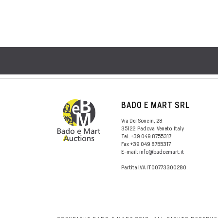
BADO E MART SRL
Via Dei Soncin, 28
35122
Padova
Veneto
Italy
Tel.
+39 049 8755317
Fax
+39 049 8755317
E-mail:
info@badoemart.it
Partita IVA
IT00773300280