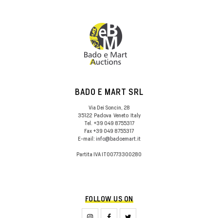
BADO E MART SRL
Via Dei Soncin, 28
35122
Padova
Veneto
Italy
Tel.
+39 049 8755317
Fax
+39 049 8755317
E-mail:
info@badoemart.it
Partita IVA
IT00773300280
FOLLOW US ON