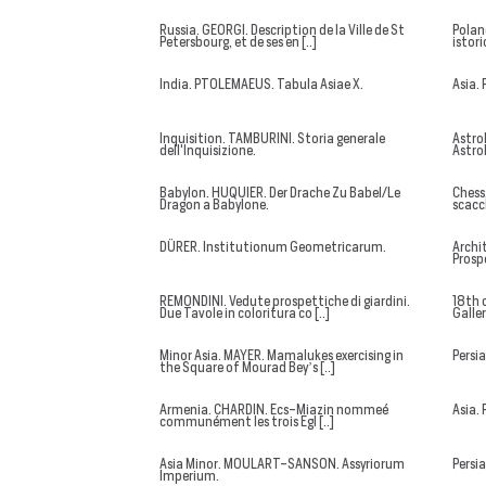
Russia. GEORGI. Description de la Ville de St
Polan
Petersbourg, et de ses en [..]
istori
India. PTOLEMAEUS. Tabula Asiae X.
Asia.
Inquisition. TAMBURINI. Storia generale
Astro
dell'Inquisizione.
Astro
Babylon. HUQUIER. Der Drache Zu Babel/Le
Chess.
Dragon a Babylone.
scacc
DÜRER. Institutionum Geometricarum.
Archi
Prospe
REMONDINI. Vedute prospettiche di giardini.
18th 
Due Tavole in coloritura co [..]
Galler
Minor Asia. MAYER. Mamalukes exercising in
Persi
the Square of Mourad Bey’s [..]
Armenia. CHARDIN. Ecs-Miazin nommeé
Asia.
communément les trois Egl [..]
Asia Minor. MOULART-SANSON. Assyriorum
Persia
Imperium.