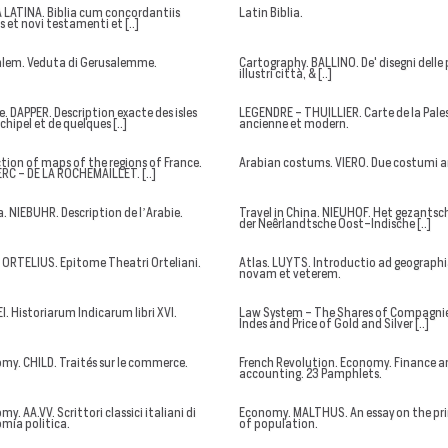
A LATINA. Biblia cum concordantiis
Latin Biblia.
s et novi testamenti et [..]
alem. Veduta di Gerusalemme.
Cartography. BALLINO. De' disegni delle 
illustri città, & [..]
e. DAPPER. Description exacte des isles
LEGENDRE - THUILLIER. Carte de la Pale
rchipel et de quelques [..]
ancienne et modern.
ction of maps of the regions of France.
Arabian costums. VIERO. Due costumi a
ERC - DE LA ROCHEMAILLET. [..]
a. NIEBUHR. Description de l’Arabie.
Travel in China. NIEUHOF. Het gezants
der Neêrlandtsche Oost-Indische [..]
. ORTELIUS. Epitome Theatri Orteliani.
Atlas. LUYTS. Introductio ad geograp
novam et veterem.
I. Historiarum Indicarum libri XVI.
Law System - The Shares of Compagnie
Indes and Price of Gold and Silver [..]
my. CHILD. Traités sur le commerce.
French Revolution. Economy. Finance a
accounting. 23 Pamphlets.
y. AA.VV. Scrittori classici italiani di
Economy. MALTHUS. An essay on the pri
mia politica.
of population.