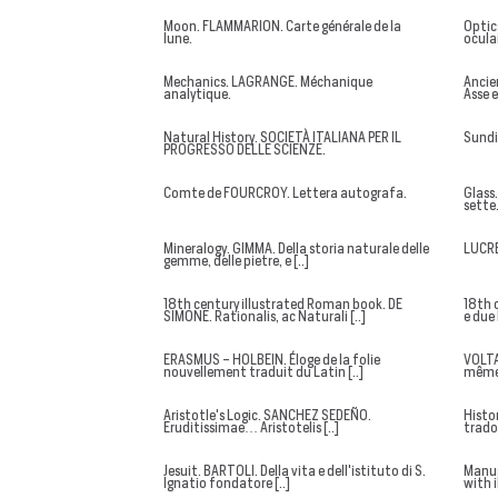
Moon. FLAMMARION. Carte générale de la
Optic
lune.
oculai
Mechanics. LAGRANGE. Méchanique
Ancie
analytique.
Asse e
Natural History. SOCIETÀ ITALIANA PER IL
Sundia
PROGRESSO DELLE SCIENZE.
Comte de FOURCROY. Lettera autografa.
Glass.
sette
Mineralogy. GIMMA. Della storia naturale delle
LUCRE
gemme, delle pietre, e [..]
18th century illustrated Roman book. DE
18th c
SIMONE. Rationalis, ac Naturali [..]
e due 
ERASMUS - HOLBEIN. Éloge de la folie
VOLTA
nouvellement traduit du Latin [..]
même, 
Aristotle's Logic. SANCHEZ SEDEÑO.
Histo
Eruditissimae… Aristotelis [..]
tradot
Jesuit. BARTOLI. Della vita e dell'istituto di S.
Manus
Ignatio fondatore [..]
with i