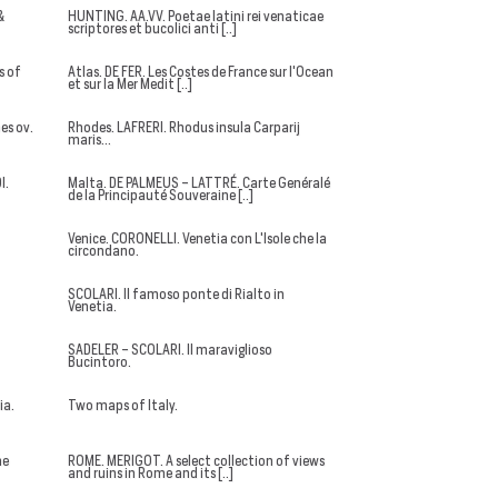
&
HUNTING. AA.VV. Poetae latini rei venaticae
scriptores et bucolici anti [..]
s of
Atlas. DE FER. Les Costes de France sur l'Ocean
et sur la Mer Medit [..]
es ov.
Rhodes. LAFRERI. Rhodus insula Carparij
maris...
I.
Malta. DE PALMEUS - LATTRÉ. Carte Genéralé
de la Principauté Souveraine [..]
Venice. CORONELLI. Venetia con L'Isole che la
circondano.
SCOLARI. Il famoso ponte di Rialto in
Venetia.
SADELER - SCOLARI. Il maraviglioso
Bucintoro.
ia.
Two maps of Italy.
me
ROME. MERIGOT. A select collection of views
and ruins in Rome and its [..]