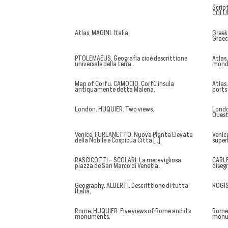
Scrip
COLUM
Atlas. MAGINI. Italia.
Greek
Graec
PTOLEMAEUS. Geografia cioè descrittione
Atlas
universale della terra.
mond
Map of Corfu. CAMOCIO. Corfù insula
Atlas
antiquamente detta Malena.
ports 
London. HUQUIER. Two views.
Londo
Ouest
Venice. FURLANETTO. Nuova Pianta Elevata
Venic
della Nobile e Cospicua Citta [..]
superb
RASCICOTTI - SCOLARI. La meravigliosa
CARLE
piazza de San Marco di Venetia.
diseg
Geography. ALBERTI. Descrittione di tutta
ROGISS
Italia.
Rome. HUQUIER. Five views of Rome and its
Rome.
monuments.
monu