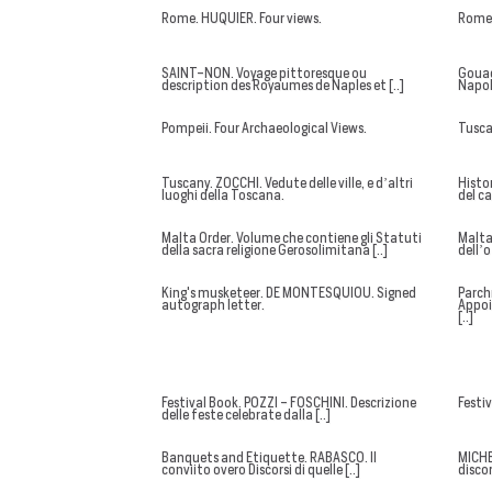
Rome. HUQUIER. Four views.
Rome.
SAINT-NON. Voyage pittoresque ou
Gouac
description des Royaumes de Naples et [..]
Napoli
Pompeii. Four Archaeological Views.
Tusca
Tuscany. ZOCCHI. Vedute delle ville, e d’altri
Histo
luoghi della Toscana.
del ca
Malta Order. Volume che contiene gli Statuti
Malta
della sacra religione Gerosolimitana [..]
dell’o
King's musketeer. DE MONTESQUIOU. Signed
Parch
autograph letter.
Appoi
[..]
Festival Book. POZZI - FOSCHINI. Descrizione
Festiv
delle feste celebrate dalla [..]
Banquets and Etiquette. RABASCO. Il
MICHE
conviito overo Discorsi di quelle [..]
discor