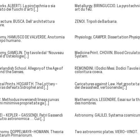
orks. ALBERTI. La pirotechnia o sia
Metallurgy. BIRINGUCCIO. La pyrotechni
to dei fuochi d'arti [..]
art du feu.
tecture. BUSCA. Dell’architettura
ZENOI. Tripoli de Barbaria.
re.
omy. HAMUSCO DE VALVERDE. Anotomia
Physiology. CAMPER. Dissertation Physiq
orpo humano.
my. GAMELIN. Tre tavole dal “Nouveau
Medicine Print. CHOVIN. Blood Circulato
l d'Ostéologie [..]
System.
rlandish School. Allegory of the Age of
REMONDINI. I Dodici Mesi. Dodici Tavole 
nd the Senses.
coloritura coeva.
ical Prints. HOGARTH. The Lottery -
Caricatures against Law. Het groote ta
ras defeats Sidrophel and [..]
der dwaasheid, vertoonende [..]
. Methodus inveniendi lineas curvas
Mathematics. LEGENDRE. Essai sur la th
i minimive proprietate ga [..]
des nombres.
EI - KEPLER - GASSENDI. Petri Gassendi
Astronomy. GALILEI. Systema cosmicum
tutio astronomica … Cui [..]
onomy. DOPPELMAYR-HOMANN. Theoria
Two astronomic plates. VIERO-VINOT.
tarum Primariorum.