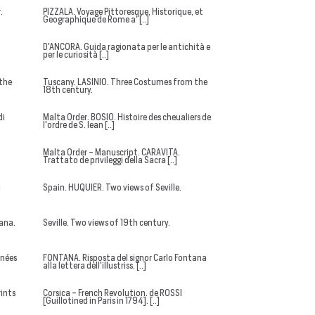
.
PIZZALA. Voyage Pittoresque, Historique, et
Geographique de Rome a' [..]
D'ANCORA. Guida ragionata per le antichità e
per le curiosità [..]
the
Tuscany. LASINIO. Three Costumes from the
18th century.
di
Malta Order. BOSIO. Histoire des cheualiers de
l'ordre de S. Iean [..]
Malta Order - Manuscript. CARAVITA.
Trattato de privileggi della Sacra [..]
i
Spain. HUQUIER. Two views of Seville.
iana.
Seville. Two views of 19th century.
nnées
FONTANA. Risposta del signor Carlo Fontana
alla lettera dell'illustriss. [..]
rints
Corsica - French Revolution. de ROSSI
[Guillotined in Paris in 1794]. [..]