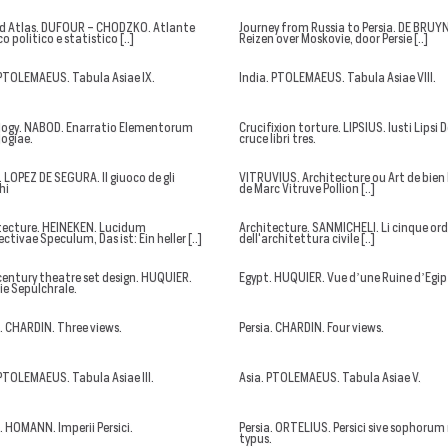
d Atlas. DUFOUR - CHODZKO. Atlante
Journey from Russia to Persia. DE BRUYN
co politico e statistico [..]
Reizen over Moskovie, door Persie [..]
 PTOLEMAEUS. Tabula Asiae IX.
India. PTOLEMAEUS. Tabula Asiae VIII.
logy. NABOD. Enarratio Elementorum
Crucifixion torture. LIPSIUS. Iusti Lipsi 
logiae.
cruce libri tres.
 LOPEZ DE SEGURA. Il giuoco de gli
VITRUVIUS. Architecture ou Art de bien 
hi
de Marc Vitruve Pollion [..]
tecture. HEINEKEN. Lucidum
Architecture. SANMICHELI. Li cinque ord
ctivae Speculum, Das ist: Ein heller [..]
dell'architettura civile [..]
century theatre set design. HUQUIER.
Egypt. HUQUIER. Vue d’une Ruine d’Egip
ie Sepulchrale.
a. CHARDIN. Three views.
Persia. CHARDIN. Four views.
 PTOLEMAEUS. Tabula Asiae III.
Asia. PTOLEMAEUS. Tabula Asiae V.
. HOMANN. Imperii Persici.
Persia. ORTELIUS. Persici sive sophorum 
typus.