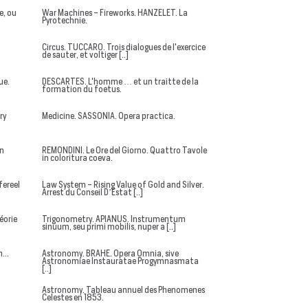
e, ou
War Machines - Fireworks. HANZELET. La
Pyrotechnie.
Circus. TUCCARO. Trois dialogues de l'exercice
de sauter, et voltiger [..]
ue.
DESCARTES. L'homme … et un traitte de la
formation du foetus.
ry
Medicine. SASSONIA. Opera practica.
in
REMONDINI. Le Ore del Giorno. Quattro Tavole
in coloritura coeva.
fereel
Law System - Rising Value of Gold and Silver.
Arrest du Conseil D’Estat [..]
éorie
Trigonometry. APIANUS. Instrumentum
sinuum, seu primi mobilis, nuper a [..]
...
Astronomy. BRAHE. Opera Omnia, sive
Astronomiae Instauratae Progymnasmata
[..]
Astronomy. Tableau annuel des Phenomenes
Celestes en 1853.