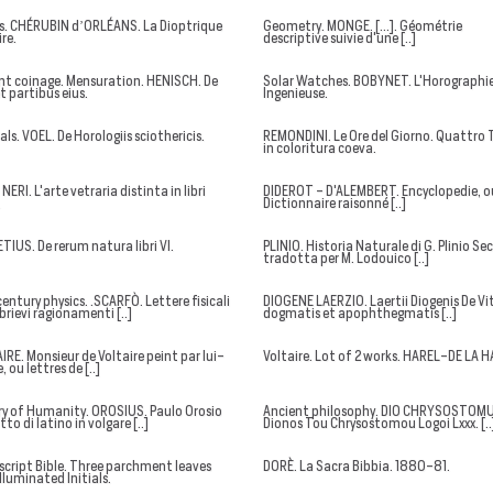
s. CHÉRUBIN d’ORLÉANS. La Dioptrique
Geometry. MONGE. [...]. Géométrie
re.
descriptive suivie d'une [..]
nt coinage. Mensuration. HENISCH. De
Solar Watches. BOBYNET. L'Horographi
t partibus eius.
Ingenieuse.
ls. VOEL. De Horologiis sciothericis.
REMONDINI. Le Ore del Giorno. Quattro 
in coloritura coeva.
 NERI. L'arte vetraria distinta in libri
DIDEROT - D'ALEMBERT. Encyclopedie, o
.
Dictionnaire raisonné [..]
TIUS. De rerum natura libri VI.
PLINIO. Historia Naturale di G. Plinio S
tradotta per M. Lodouico [..]
entury physics. .SCARFÒ. Lettere fisicali
DIOGENE LAERZIO. Laertii Diogenis De Vit
brievi ragionamenti [..]
dogmatis et apophthegmatis [..]
IRE. Monsieur de Voltaire peint par lui-
Voltaire. Lot of 2 works. HAREL-DE LA H
ou lettres de [..]
ry of Humanity. OROSIUS. Paulo Orosio
Ancient philosophy. DIO CHRYSOSTOM
to di latino in volgare [..]
Dionos Tou Chrysostomou Logoi Lxxx. [..
cript Bible. Three parchment leaves
DORÈ. La Sacra Bibbia. 1880-81.
lluminated Initials.