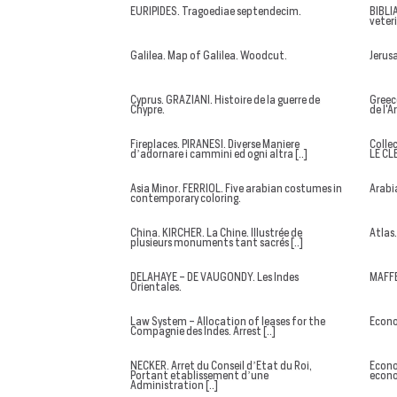
EURIPIDES. Tragoediae septendecim.
BIBLI
veteri
Galilea. Map of Galilea. Woodcut.
Jerus
Cyprus. GRAZIANI. Histoire de la guerre de
Greec
Chypre.
de l'A
Fireplaces. PIRANESI. Diverse Maniere
Colle
d’adornare i cammini ed ogni altra [..]
LE CL
Asia Minor. FERRIOL. Five arabian costumes in
Arabi
contemporary coloring.
China. KIRCHER. La Chine. Illustrée de
Atlas
plusieurs monuments tant sacrés [..]
DELAHAYE - DE VAUGONDY. Les Indes
MAFFE
Orientales.
Law System - Allocation of leases for the
Econo
Compagnie des Indes. Arrest [..]
NECKER. Arret du Conseil d’Etat du Roi,
Econom
Portant etablissement d’une
econo
Administration [..]