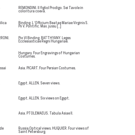
o
REMONDINI. Il figliol Prodigo. Sei Tavole in
coloritura coeva.
ilica
Binding. L’Officium Beatae Mariae Virginis S.
Pii V. Pontific. Max. jussu [..]
RRONI.
Pio VI Binding. BATTHYANY. Leges
Ecclesiasticae Regni Hungariae.
Hungary. Four Engravings of Hungarian
Costumes.
ssai
Asia. PICART. Four Persian Costumes.
.
Egypt. ALLEN. Seven views.
Egypt. ALLEN. Six views on Egypt.
Asia. PTOLEMAEUS. Tabula Asiae II.
 de
Russia Optical views. HUQUIER. Four views of
Saint Petersburg.