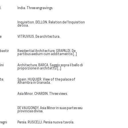
.
India. Three engravings.
Inquisition. DELLON. Relation de l'Inquisition
de Goa.
De
VITRUVIUS. De architectura.
bastir
Residential Architecture. GRAPALDI. De
partibus aedium cum additamentis [..]
ini
Architecture. BARCA. Saggio sopra il bello di
proporzione in architettu [..]
te.
Spain. HUQUIER. View of the palace of
Alhambra in Granada.
Asia Minor. CHARDIN. Three views.
DE VAUGONDY. Asia Minor in suas partes seu
provincias divisa.
regni
Persia. RUSCELLI. Persia nuova tavola.