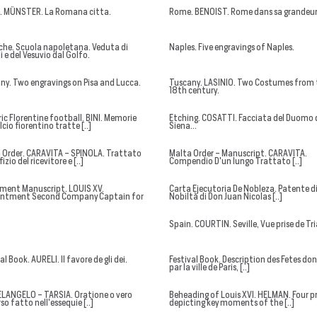
 MÜNSTER. La Romana citta.
Rome. BENOIST. Rome dans sa grandeur
he. Scuola napoletana. Veduta di
Naples. Five engravings of Naples.
 e del Vesuvio dal Golfo.
ny. Two engravings on Pisa and Lucca.
Tuscany. LASINIO. Two Costumes from 
18th century.
ric Florentine football. BINI. Memorie
Etching. COSATTI. Facciata del Duomo 
lcio fiorentino tratte [..]
Siena...
 Order. CARAVITA - SPINOLA. Trattato
Malta Order - Manuscript. CARAVITA.
fizio del ricevitore e [..]
Compendio D'un lungo Trattato [..]
ment Manuscript. LOUIS XV.
Carta Ejecutoria De Nobleza. Patente d
ntment Second Company Captain for
Nobiltà di Don Juan Nicolas [..]
Spain. COURTIN. Seville, Vue prise de Tr
al Book. AURELI. Il favore de gli dei.
Festival Book. Description des Fetes do
par la ville de Paris, [..]
LANGELO - TARSIA. Oratione o vero
Beheading of Louis XVI. HELMAN. Four p
so fatto nell'essequie [..]
depicting key moments of the [..]