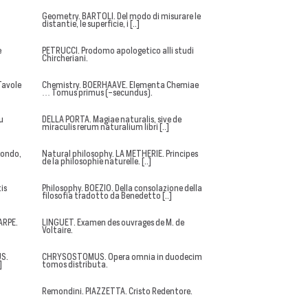
Geometry. BARTOLI. Del modo di misurare le
distantie, le superficie, i [..]
e
PETRUCCI. Prodomo apologetico alli studi
Chircheriani.
Tavole
Chemistry. BOERHAAVE. Elementa Chemiae
… Tomus primus (-secundus).
u
DELLA PORTA. Magiae naturalis, sive de
miraculis rerum naturalium libri [..]
econdo,
Natural philosophy. LA METHERIE. Principes
de la philosophie naturelle. [..]
is
Philosophy. BOEZIO. Della consolazione della
filosofia tradotto da Benedetto [..]
ARPE.
LINGUET. Examen des ouvrages de M. de
Voltaire.
US.
CHRYSOSTOMUS. Opera omnia in duodecim
]
tomos distributa.
Remondini. PIAZZETTA. Cristo Redentore.