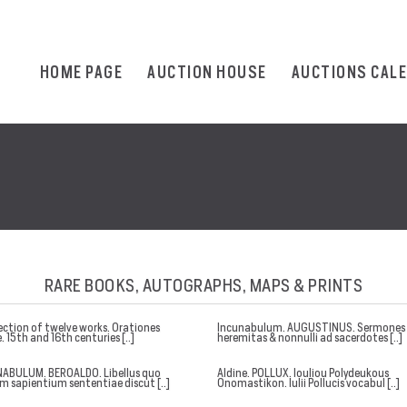
HOME PAGE
AUCTION HOUSE
AUCTIONS CAL
RARE BOOKS, AUTOGRAPHS, MAPS & PRINTS
lection of twelve works. Orationes
Incunabulum. AUGUSTINUS. Sermones
. 15th and 16th centuries [..]
heremitas & nonnulli ad sacerdotes [..]
ABULUM. BEROALDO. Libellus quo
Aldine. POLLUX. Iouliou Polydeukous
m sapientium sententiae discut [..]
Onomastikon. Iulii Pollucis vocabul [..]