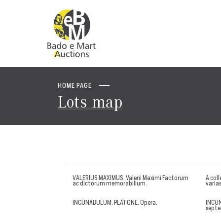
HOME PAGE
Lots map
VALERIUS MAXIMUS. Valerii Maximi Factorum
A col
ac dictorum memorabilium.
variae
INCUNABULUM. PLATONE. Opera.
INCUN
septe