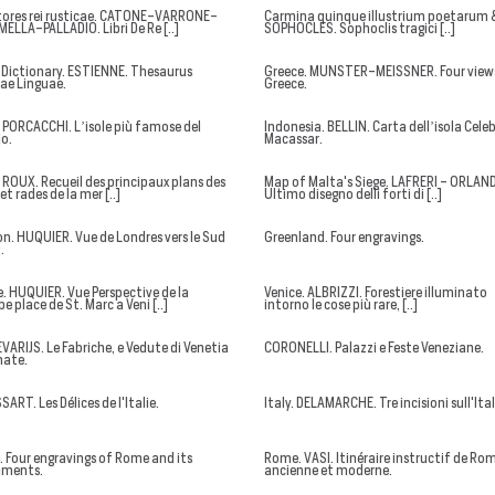
tores rei rusticae. CATONE-VARRONE-
Carmina quinque illustrium poetarum 
ELLA-PALLADIO. Libri De Re [..]
SOPHOCLES. Sophoclis tragici [..]
 Dictionary. ESTIENNE. Thesaurus
Greece. MUNSTER-MEISSNER. Four view
ae Linguae.
Greece.
. PORCACCHI. L’isole più famose del
Indonesia. BELLIN. Carta dell’isola Celeb
o.
Macassar.
. ROUX. Recueil des principaux plans des
Map of Malta's Siege. LAFRERI - ORLAND
et rades de la mer [..]
Ultimo disegno delli forti di [..]
n. HUQUIER. Vue de Londres vers le Sud
Greenland. Four engravings.
.
e. HUQUIER. Vue Perspective de la
Venice. ALBRIZZI. Forestiere illuminato
e place de St. Marc a Veni [..]
intorno le cose più rare, [..]
VARIJS. Le Fabriche, e Vedute di Venetia
CORONELLI. Palazzi e Feste Veneziane.
nate.
ART. Les Délices de l'Italie.
Italy. DELAMARCHE. Tre incisioni sull'Ital
 Four engravings of Rome and its
Rome. VASI. Itinéraire instructif de Ro
ments.
ancienne et moderne.