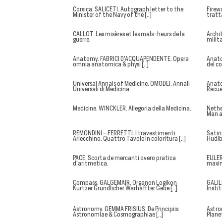
Corsica. SALICETI. Autograph letter to the
Firew
Minister of the Navy of the [..]
tratta
CALLOT. Les misères et les mals-heurs de la
Archi
guerre.
milita
Anatomy. FABRICI D'ACQUAPENDENTE. Opera
Anat
omnia anatomica & physi [..]
del c
Universal Annals of Medicine. OMODEI. Annali
Anato
Universali di Medicina.
Recuei
Medicine. WINCKLER. Allegoria della Medicina.
Nethe
Man a
REMONDINI - FERRETTI. I travestimenti
Satir
Arlecchino. Quattro Tavole in coloritura [..]
Hudib
PACE. Scorta de mercanti overo pratica
EULER
d'aritmetica.
maxim
Compass. GALGEMAIR. Organon Logikon
GALIL
Kurtzer Grundlicher Warhaffter Gebe [..]
Insti
Astronomy. GEMMA FRISIUS. De Principiis
Astr
Astronomiae & Cosmographiae [..]
Plane