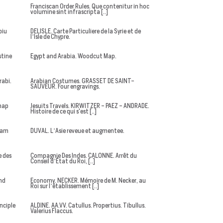
Franciscan Order Rules. Que contenitur in hoc
volumine sint infrascripta [..]
piu
DELISLE. Carte Particuliere de la Syrie et de
l’Isle de Chypre.
stine
Egypt and Arabia. Woodcut Map.
rabi.
Arabian Costumes. GRASSET DE SAINT-
SAUVEUR. Four engravings.
chap
Jesuits Travels. KIRWITZER - PAEZ - ANDRADE.
Histoire de ce qui s'est [..]
hiam
DUVAL. L’Asie reveue et augmentee.
 des
Compagnie Des Indes. CALONNE. Arrêt du
Conseil d’État du Roi, [..]
nd
Economy. NECKER. Mémoire de M. Necker, au
Roi sur l’établissement [..]
nciple
ALDINE. AA.VV. Catullus. Propertius. Tibullus.
Valerius Flaccus.