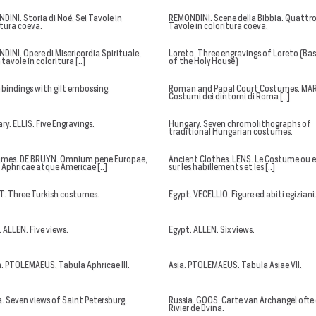
DINI. Storia di Noé. Sei Tavole in
REMONDINI. Scene della Bibbia. Quattr
itura coeva.
Tavole in coloritura coeva.
DINI. Opere di Misericordia Spirituale.
Loreto. Three engravings of Loreto (Bas
tavole in coloritura [..]
of the Holy House)
 bindings with gilt embossing.
Roman and Papal Court Costumes. MA
Costumi dei dintorni di Roma [..]
y. ELLIS. Five Engravings.
Hungary. Seven chromolithographs of
traditional Hungarian costumes.
mes. DE BRUYN. Omnium pene Europae,
Ancient Clothes. LENS. Le Costume ou e
, Aphricae atque Americae [..]
sur les habillements et les [..]
T. Three Turkish costumes.
Egypt. VECELLIO. Figure ed abiti egiziani
 ALLEN. Five views.
Egypt. ALLEN. Six views.
a. PTOLEMAEUS. Tabula Aphricae III.
Asia. PTOLEMAEUS. Tabula Asiae VII.
a. Seven views of Saint Petersburg.
Russia. GOOS. Carte van Archangel ofte
Rivier de Dvina.