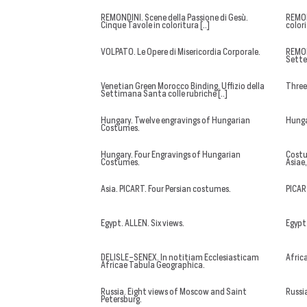
REMONDINI. Scene della Passione di Gesù.
REMON
Cinque Tavole in coloritura [..]
color
VOLPATO. Le Opere di Misericordia Corporale.
REMON
Sette 
Venetian Green Morocco Binding. Uffizio della
Three
Settimana Santa colle rubriche [..]
Hungary. Twelve engravings of Hungarian
Hungar
Costumes.
Hungary. Four Engravings of Hungarian
Costu
Costumes.
Asiae
Asia. PICART. Four Persian costumes.
PICAR
Egypt. ALLEN. Six views.
Egypt.
DELISLE-SENEX. In notitiam Ecclesiasticam
Afric
Africae Tabula Geographica.
Russia. Eight views of Moscow and Saint
Russi
Petersburg.